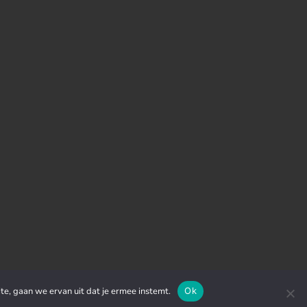
te, gaan we ervan uit dat je ermee instemt.
Ok