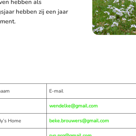
even hebben als
jaar hebben zij een jaar
ement.
naam
E-mail
wendelke@gmail.com
dy’s Home
beke.brouwers@gmail.com
rvo.nrg@gmail.com