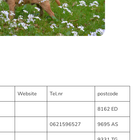
Website
Tel.nr
postcode
8162 ED
0621596527
9695 AS
9331 TG