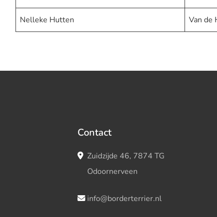
Nelleke Hutten
Van de
Contact
Zuidzijde 46, 7874 TG
Odoornerveen
info@borderterrier.nl