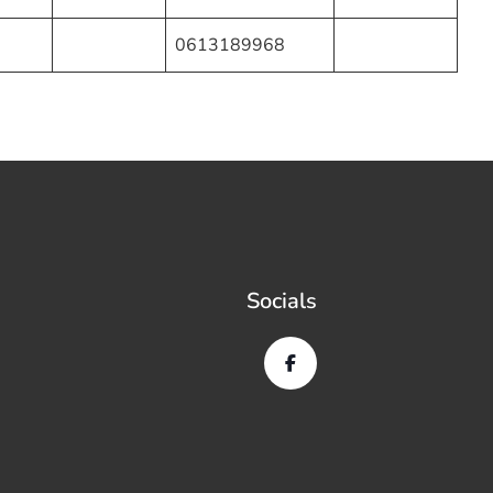
0613189968
Socials