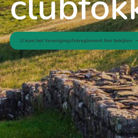
clubfok
U kunt het Verenigingsfokreglement hier bekijken